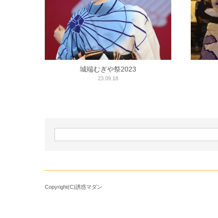
城端むぎや祭2023
23.09.18
Copyright(C)誘惑マダン